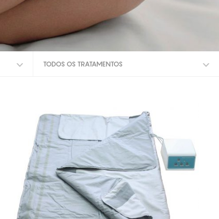
TODOS OS TRATAMENTOS
TODOS OS TRATAMENTOS
CELULITE ADIPOSA
CELULITE GRAU I-III
TRATAMENTO DA CELULITE
PELES CASCA DE LARANJA
ANTI-RUGAS
PERDA DE PESO
CELULITE LOCALIZADA