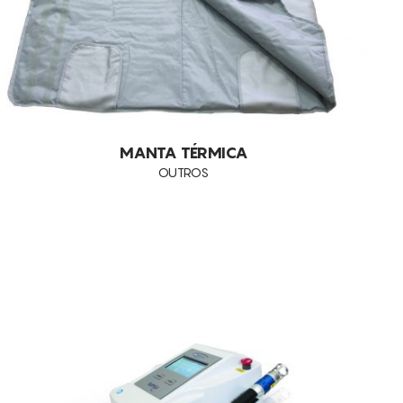
ANTI-CELULITE
EMAGRECIMENTO
PELES OLEOSAS
COMEDONS
CELULITE
MANTA TÉRMICA
OUTROS
FLACIDEZ
ESTRIAS
RUGAS
ACNE
GORDURA LOCALIZADA
ANTI-IDADE
CONTORNO CORPORAL
FOTOREJUVENESCIMENTO