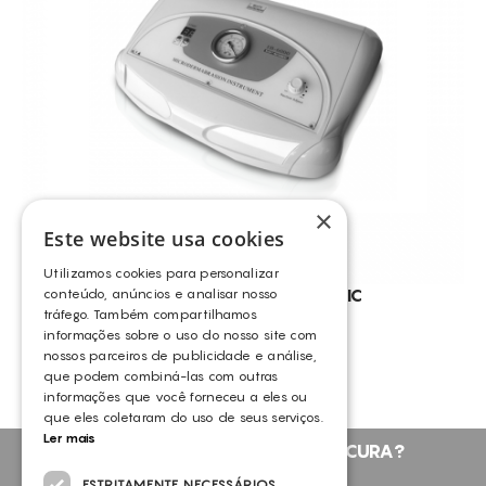
CONSUMÍVEIS
OUTROS
ASSISTÊNCIA TÉCNICA
TODOS OS TRATAMENTOS
CELULITE ADIPOSA
CONTACTOS
CELULITE GRAU I-III
TRATAMENTO DA CELULITE
PELES CASCA DE LARANJA
×
ANTI-RUGAS
Este website usa cookies
PERDA DE PESO
Utilizamos cookies para personalizar
CELULITE LOCALIZADA
MICRODERMOABRASÃO BASIC
conteúdo, anúncios e analisar nosso
tráfego. Também compartilhamos
OUTROS
ANTI-CELULITE
informações sobre o uso do nosso site com
nossos parceiros de publicidade e análise,
EMAGRECIMENTO
que podem combiná-las com outras
PELES OLEOSAS
informações que você forneceu a eles ou
que eles coletaram do uso de seus serviços.
COMEDONS
Ler mais
NÃO ENCONTROU O QUE PROCURA?
CELULITE
FALE CONNOSCO
ESTRITAMENTE NECESSÁRIOS