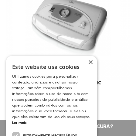
CONSUMÍVEIS
OUTROS
ASSISTÊNCIA TÉCNICA
TODOS OS TRATAMENTOS
CELULITE ADIPOSA
CONTACTOS
CELULITE GRAU I-III
TRATAMENTO DA CELULITE
PELES CASCA DE LARANJA
×
ANTI-RUGAS
Este website usa cookies
PERDA DE PESO
Utilizamos cookies para personalizar
CELULITE LOCALIZADA
MICRODERMOABRASÃO BASIC
conteúdo, anúncios e analisar nosso
tráfego. Também compartilhamos
OUTROS
ANTI-CELULITE
informações sobre o uso do nosso site com
nossos parceiros de publicidade e análise,
EMAGRECIMENTO
que podem combiná-las com outras
PELES OLEOSAS
informações que você forneceu a eles ou
que eles coletaram do uso de seus serviços.
COMEDONS
Ler mais
NÃO ENCONTROU O QUE PROCURA?
CELULITE
FALE CONNOSCO
ESTRITAMENTE NECESSÁRIOS