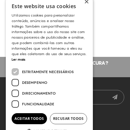
×
CONSUMÍVEIS
Este website usa cookies
ASSISTÊNCIA TÉCNICA
TODOS OS TRATAMENTOS
Utilizamos cookies para personalizar
conteúdo, anúncios e analisar nosso
CELULITE ADIPOSA
tráfego. Também compartilhamos
CONTACTOS
CELULITE GRAU I-III
informações sobre o uso do nosso site com
nossos parceiros de publicidade e análise,
TRATAMENTO DA CELULITE
que podem combiná-las com outras
informações que você forneceu a eles ou
PELES CASCA DE LARANJA
que eles coletaram do uso de seus serviços.
ANTI-RUGAS
Ler mais
NÃO ENCONTROU O QUE PROCURA?
PERDA DE PESO
FALE CONNOSCO
ESTRITAMENTE NECESSÁRIOS
CELULITE LOCALIZADA
DESEMPENHO
NEWSLETTER
ANTI-CELULITE
DIRECIONAMENTO
EMAGRECIMENTO
FUNCIONALIDADE
PELES OLEOSAS
COMEDONS
ACEITAR TODOS
RECUSAR TODOS
CELULITE