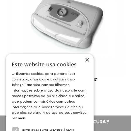
CONSUMÍVEIS
OUTROS
ASSISTÊNCIA TÉCNICA
TODOS OS TRATAMENTOS
CELULITE ADIPOSA
CONTACTOS
CELULITE GRAU I-III
TRATAMENTO DA CELULITE
PELES CASCA DE LARANJA
×
ANTI-RUGAS
Este website usa cookies
PERDA DE PESO
Utilizamos cookies para personalizar
CELULITE LOCALIZADA
MICRODERMOABRASÃO BASIC
conteúdo, anúncios e analisar nosso
tráfego. Também compartilhamos
OUTROS
ANTI-CELULITE
informações sobre o uso do nosso site com
nossos parceiros de publicidade e análise,
EMAGRECIMENTO
que podem combiná-las com outras
PELES OLEOSAS
informações que você forneceu a eles ou
que eles coletaram do uso de seus serviços.
COMEDONS
Ler mais
NÃO ENCONTROU O QUE PROCURA?
CELULITE
FALE CONNOSCO
ESTRITAMENTE NECESSÁRIOS