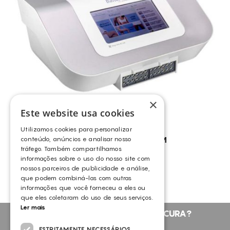
CONSUMÍVEIS
BALLANCER
ASSISTÊNCIA TÉCNICA
TODOS OS TRATAMENTOS
CELULITE ADIPOSA
CONTACTOS
CELULITE GRAU I-III
TRATAMENTO DA CELULITE
PELES CASCA DE LARANJA
×
ANTI-RUGAS
Este website usa cookies
PERDA DE PESO
Utilizamos cookies para personalizar
CELULITE LOCALIZADA
BALLANCER® – PLATINUM
conteúdo, anúncios e analisar nosso
tráfego. Também compartilhamos
BALLANCER
ANTI-CELULITE
informações sobre o uso do nosso site com
nossos parceiros de publicidade e análise,
EMAGRECIMENTO
que podem combiná-las com outras
PELES OLEOSAS
informações que você forneceu a eles ou
que eles coletaram do uso de seus serviços.
COMEDONS
Ler mais
NÃO ENCONTROU O QUE PROCURA?
CELULITE
FALE CONNOSCO
ESTRITAMENTE NECESSÁRIOS