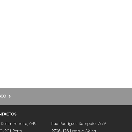
SCO
NTACTOS
 Delfim Ferreira, 649
Rua Rodrigues Sampaio, 7/7A
0-201 Porto
2795-175 Linda-a-Velha