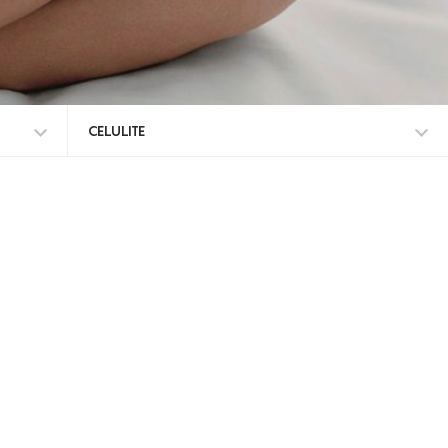
CELULITE
TODOS OS TRATAMENTOS
CELULITE ADIPOSA
CELULITE GRAU I-III
TRATAMENTO DA CELULITE
PELES CASCA DE LARANJA
CELULITE LOCALIZADA
ANTI-CELULITE
CELULITE