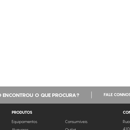
|
 ENCONTROU O QUE PROCURA?
FALE CONNO
PRODUTOS
CO
Equipamentos
Consumíveis
Rua
410
Alugueres
Outlet