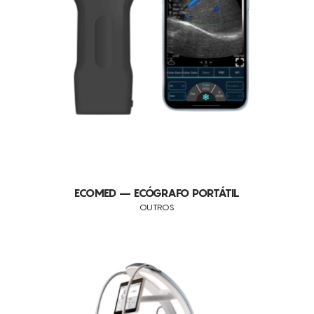
QUEIMADURAS
ESPASMOS MUSCULARES
UROLOGIA
RETENÇÃO DE LÍQUIDOS
DESPORTO
PREPARAÇÃO E RECUPERAÇÃO MUSCULAR
HIPERPIGMENTAÇÃO
CELULITE
FLACIDEZ
ECOMED – ECÓGRAFO PORTÁTIL
OUTROS
RUGAS
ACNE
DEPILAÇÃO
DEPILAÇÃO A LASER
GORDURA LOCALIZADA