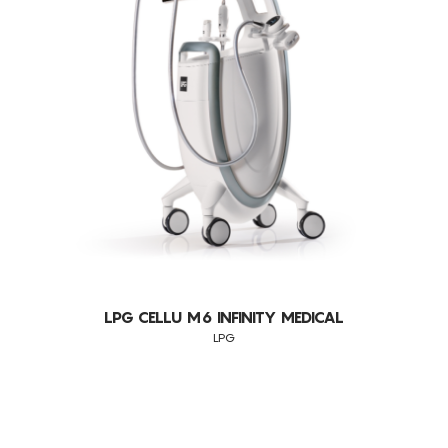
LESÕES VASCULARES
MODELAÇÃO CORPORAL
REJUVENESCIMENTO
SÍNDROME DAS PERNAS CANSADAS
DRENAGEM LINFÁTICA
FIRMEZA
ANTI-IDADE
RELAXAMENTO
LPG CELLU M6 INFINITY MEDICAL
LPG