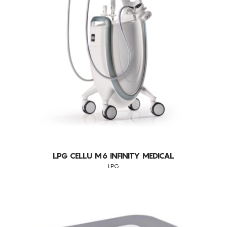
PRESSOTERAPIA
CONSUMÍVEIS
BALLANCER
ASSISTÊNCIA TÉCNICA
TODOS OS TRATAMENTOS
LPG
ALISAR RUGAS
CONTACTOS
CELULITE ADIPOSA
CELULITE GRAU I-III
DEFINIÇÃO DO CONTORNO FACIAL
DOR
EDEMAS
ENVELHECIMENTO
LUMINOSIDADE
LPG CELLU M6 INFINITY MEDICAL
LPG
MANCHAS SOLARES
MEDICINA ESTÉTICA (PRÉ E PÓS OPERATÓRIOS)
MELHORA A QUALIDADE DA PELE
ORTOPEDIA (MOBILIDADE ARTICULAR E EDEMA)