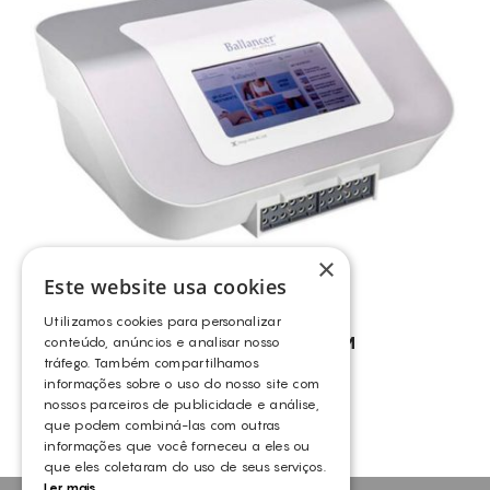
REDUÇÃO DE VOLUME
REFIRMAÇÃO DA PELE FACIAL
REUMATOLOGIA (RIGIDEZ E TENSÃO ARTICULAR)
RUGAS FACIAIS
TRATAMENTO DA CELULITE
PELES CASCA DE LARANJA
CELULITE LOCALIZADA
ANTI-CELULITE
×
Este website usa cookies
FALTA DE FLEXIBILIDADE E ELASTICIDADE DOS TECIDOS
Utilizamos cookies para personalizar
PRÉ E PÓS-OPERATÓRIO ORTOPÉDICO
BALLANCER® – PLATINUM
conteúdo, anúncios e analisar nosso
tráfego. Também compartilhamos
MASTOLOGIA
BALLANCER
informações sobre o uso do nosso site com
ADERÊNCIAS
nossos parceiros de publicidade e análise,
que podem combiná-las com outras
CICATRIZES
informações que você forneceu a eles ou
que eles coletaram do uso de seus serviços.
LINFEDEMA
Ler mais