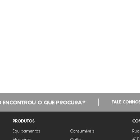
|
 ENCONTROU O QUE PROCURA?
FALE CONNO
PRODUTOS
CO
Equipamentos
Consumíveis
Rua
410
Alugueres
Outlet