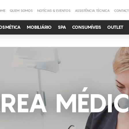
OME
QUEM SOMOS
NOTÍCIAS & EVENTOS
ASSISTÊNCIA TÉCNICA
CONTAC
OSMÉTICA
MOBILIÁRIO
SPA
CONSUMÍVEIS
OUTLET
REA MÉDI