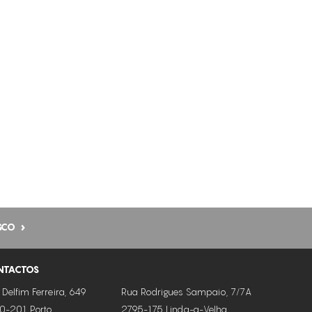
LUMINOSIDADE
MANCHAS SOLARES
MEDICINA ESTÉTICA (PRÉ E PÓS OPERATÓRIOS)
MELHORA A QUALIDADE DA PELE
ORTOPEDIA (MOBILIDADE ARTICULAR E EDEMA)
REDUÇÃO DE VOLUME
REFIRMAÇÃO DA PELE FACIAL
REUMATOLOGIA (RIGIDEZ E TENSÃO ARTICULAR)
RUGAS FACIAIS
SCO
TRATAMENTO DA CELULITE
PELES CASCA DE LARANJA
NTACTOS
CELULITE LOCALIZADA
 Delfim Ferreira, 649
Rua Rodrigues Sampaio, 7/7A
0-201 Porto
2795-175 Linda-a-Velha
ANTI-CELULITE