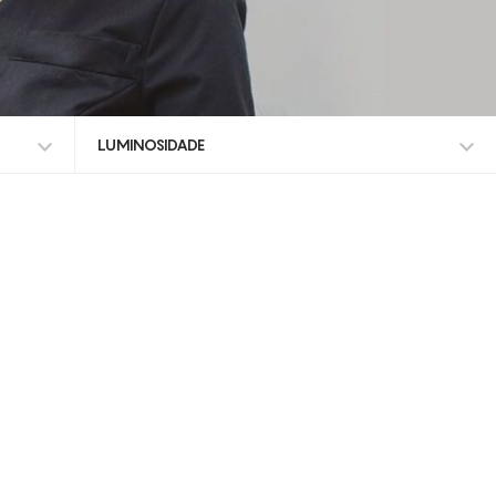
LUMINOSIDADE
TODOS OS TRATAMENTOS
ALISAR RUGAS
CELULITE ADIPOSA
CELULITE GRAU I-III
DEFINIÇÃO DO CONTORNO FACIAL
DOR
EDEMAS
ENVELHECIMENTO