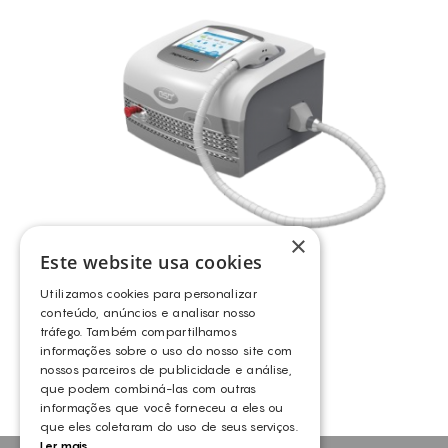
REDUÇÃO DE VOLUME
REFIRMAÇÃO DA PELE FACIAL
REUMATOLOGIA (RIGIDEZ E TENSÃO ARTICULAR)
RUGAS FACIAIS
TRATAMENTO DA CELULITE
PELES CASCA DE LARANJA
CELULITE LOCALIZADA
ANTI-CELULITE
×
Este website usa cookies
FALTA DE FLEXIBILIDADE E ELASTICIDADE DOS TECIDOS
Utilizamos cookies para personalizar
PRÉ E PÓS-OPERATÓRIO ORTOPÉDICO
PREMIUM LIGHT – IPL
conteúdo, anúncios e analisar nosso
tráfego. Também compartilhamos
MASTOLOGIA
OUTROS
informações sobre o uso do nosso site com
ADERÊNCIAS
nossos parceiros de publicidade e análise,
que podem combiná-las com outras
CICATRIZES
informações que você forneceu a eles ou
que eles coletaram do uso de seus serviços.
LINFEDEMA
Ler mais