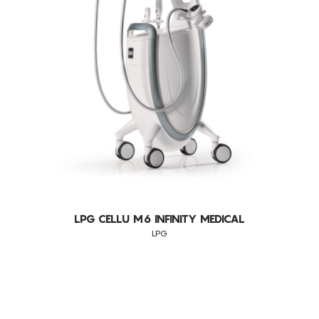
IPL
CONSUMÍVEIS
LPG
ASSISTÊNCIA TÉCNICA
TODOS OS TRATAMENTOS
OUTROS
ALISAR RUGAS
CONTACTOS
CELULITE ADIPOSA
CELULITE GRAU I-III
DEFINIÇÃO DO CONTORNO FACIAL
DOR
EDEMAS
ENVELHECIMENTO
LUMINOSIDADE
LPG CELLU M6 INFINITY MEDICAL
LPG
MANCHAS SOLARES
MEDICINA ESTÉTICA (PRÉ E PÓS OPERATÓRIOS)
MELHORA A QUALIDADE DA PELE
ORTOPEDIA (MOBILIDADE ARTICULAR E EDEMA)