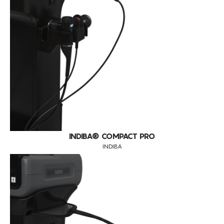
CONSUMÍVEIS
EUNSUNG
ASSISTÊNCIA TÉCNICA
TODOS OS TRATAMENTOS
INDIBA
EDEMAS
BALLANCER
CONTACTOS
MEDICINA ESTÉTICA (PRÉ E PÓS OPERATÓRIOS)
LPG
FALTA DE FLEXIBILIDADE E ELASTICIDADE DOS TECIDOS
SINCLAIR
ADERÊNCIAS
OUTROS
CICATRIZES
PREPARAÇÃO E RECUPERAÇÃO MUSCULAR
DRENAGEM LINFÁTICA
INDIBA® COMPACT PRO
INDIBA