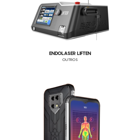
CONSUMÍVEIS
EUNSUNG
ASSISTÊNCIA TÉCNICA
TODOS OS TRATAMENTOS
INDIBA
HIPERPIGMENTAÇÃO
BALLANCER
CONTACTOS
ACNE
LPG
DEPILAÇÃO A LASER
SINCLAIR
ENDOLASER LIFTEN
LESÕES VASCULARES
OUTROS
OUTROS
REJUVENESCIMENTO