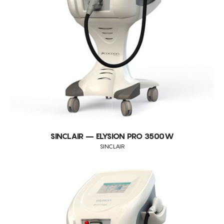
CRIOLIPÓLISE
CONSUMÍVEIS
EUNSUNG
ASSISTÊNCIA TÉCNICA
TODOS OS TRATAMENTOS
INDIBA
DEPILAÇÃO
BALLANCER
CONTACTOS
DEPILAÇÃO A LASER
LPG
GORDURA LOCALIZADA
SINCLAIR
OUTROS
SINCLAIR – ELYSION PRO 3500W
SINCLAIR