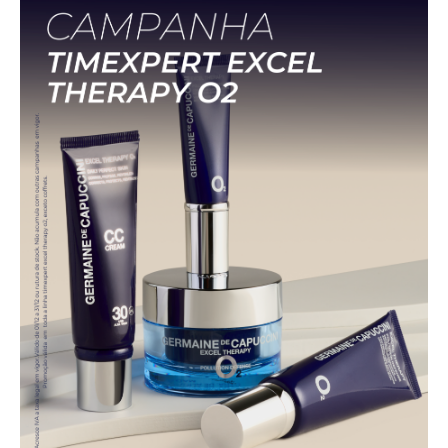
CONSUMÍVEIS
JEAN KLEBERT
ASSISTÊNCIA TÉCNICA
FEETCALM
GERMAINE DE CAPUCCINI
CONTACTOS
LPG
TOSKANI