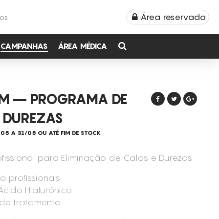
Área reservada
TOS
CAMPANHAS
ÁREA MÉDICA
LM – PROGRAMA DE
 DUREZAS
/05 A 31/05 OU ATÉ FIM DE STOCK
fissional para Eliminação de Calos e Durezas
 profissionais
Ácido Hialurónico
 de tratamento