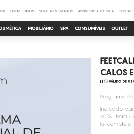
OME
QUEM SOMOS
NOTÍCIAS & EVENTOS
ASSISTÊNCIA TÉCNICA
CONTAC
OSMÉTICA
MOBILIÁRIO
SPA
CONSUMÍVEIS
OUTLET
FEETCA
CALOS E
🕒 VÁLIDO DE 01
Programa Pro
Indicado para
60% Ureia + 
Kit completo