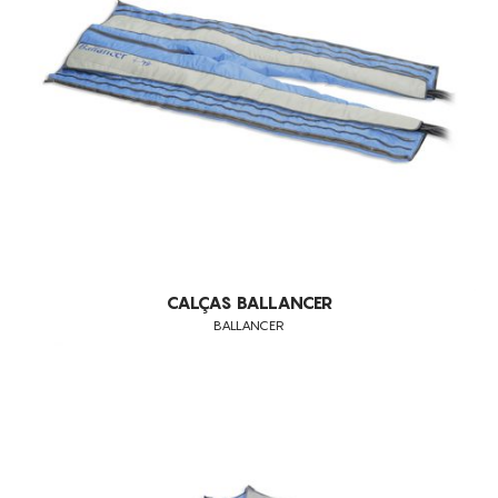
CONSUMÍVEIS
BALLANCER
ASSISTÊNCIA TÉCNICA
TODOS OS TRATAMENTOS
ELIMINAÇÃO DE GORDURA LOCALIZADA PERSISTENTE
CONTACTOS
REDUÇÃO DE PESO
REMODELAÇÃO DA SILHUETA
CABELO
QUEIMAR GORDURAS
MODELAÇÃO DO ABDÓMEN
PRÉ E PÓS-OPERATÓRIO ORTOPÉDICO
CALÇAS BALLANCER
BALLANCER
CICATRIZES
CICATRIZ DE CESARIANA
OLHEIRAS
ANTI-PIGMENTAÇÃO
EMAGRECIMENTO