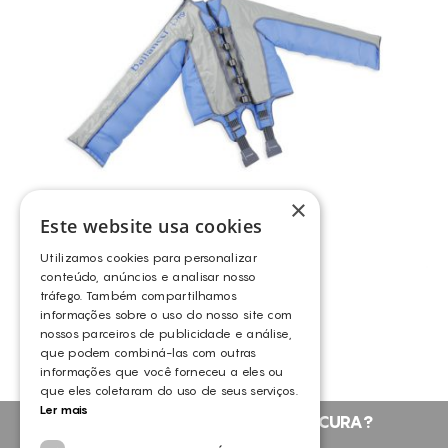
HIPERPIGMENTAÇÃO
CELULITE
ESTRIAS
RUGAS
ACNE
LESÕES PIGMENTADAS
×
TONIFICAÇÃO
Este website usa cookies
REFIRMAÇÃO
Utilizamos cookies para personalizar
ADELGAÇAMENTO
JAQUETA BALLANCER
conteúdo, anúncios e analisar nosso
tráfego. Também compartilhamos
BALLANCER
SÍNDROME DAS PERNAS CANSADAS
informações sobre o uso do nosso site com
IMPERFEIÇÕES
nossos parceiros de publicidade e análise,
que podem combiná-las com outras
MANCHAS
informações que você forneceu a eles ou
que eles coletaram do uso de seus serviços.
Ler mais
NÃO ENCONTROU O QUE PROCURA?
FALE CONNOSCO