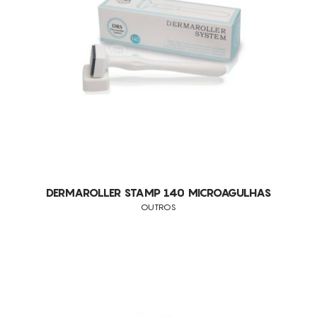
DESCARTÁVEIS
CONSUMÍVEIS
OUTROS
ASSISTÊNCIA TÉCNICA
TODOS OS TRATAMENTOS
CABELO
CONTACTOS
CICATRIZES
CICATRIZ DE CESARIANA
OLHEIRAS
ANTI-PIGMENTAÇÃO
HIPERPIGMENTAÇÃO
RUGAS
DERMAROLLER STAMP 140 MICROAGULHAS
OUTROS
ACNE
IMPERFEIÇÕES
MANCHAS