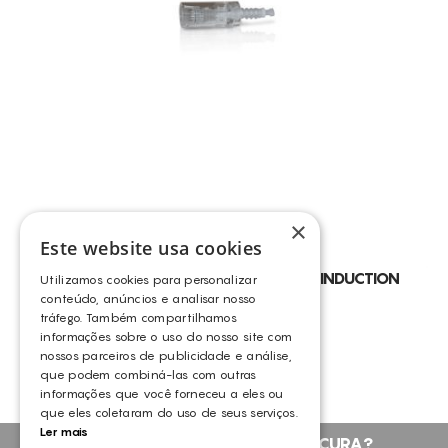
×
Este website usa cookies
AGULHAS PARA TOSKANI COLLAGEN INDUCTION
Utilizamos cookies para personalizar
THERAPY PEN – CIT
conteúdo, anúncios e analisar nosso
tráfego. Também compartilhamos
OUTROS
informações sobre o uso do nosso site com
nossos parceiros de publicidade e análise,
que podem combiná-las com outras
informações que você forneceu a eles ou
que eles coletaram do uso de seus serviços.
Ler mais
NÃO ENCONTROU O QUE PROCURA?