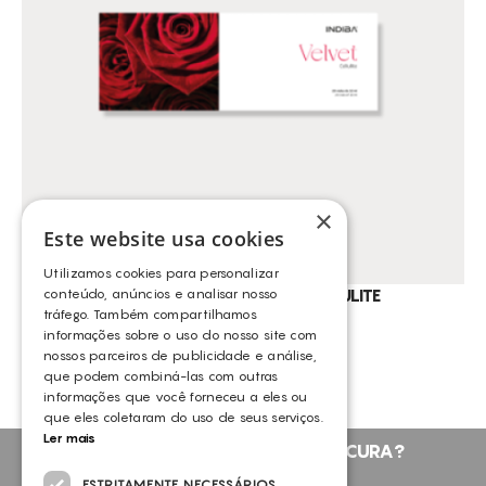
CONSUMÍVEIS
INDIBA
ASSISTÊNCIA TÉCNICA
TODOS OS TRATAMENTOS
ALISAR RUGAS
CONTACTOS
ANTI-MANCHAS
BACTÉRIAS E FUNGOS
BOLSAS
×
CALOSIDADES
Este website usa cookies
CALVÍCIE FEMININA
Utilizamos cookies para personalizar
CALVÍCIE MASCULINA
INDIBA CEUTICALS VELVET CELULITE
conteúdo, anúncios e analisar nosso
tráfego. Também compartilhamos
INDIBA
CELULITE ADIPOSA
informações sobre o uso do nosso site com
nossos parceiros de publicidade e análise,
CELULITE GRAU I-III
que podem combiná-las com outras
CICATRIZES DE ACNE
informações que você forneceu a eles ou
que eles coletaram do uso de seus serviços.
COUPEROSE ACNÉICA
Ler mais
NÃO ENCONTROU O QUE PROCURA?
DEFINIÇÃO DO CONTORNO FACIAL
FALE CONNOSCO
ESTRITAMENTE NECESSÁRIOS