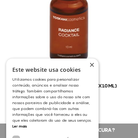
DESIDRATAÇÃO
DESMAQUILHANTE
DIMINUIÇÃO DA CELULITE
DRENAGEM
EDEMA VENOSO
EDEMAS
×
ELIMINAÇÃO DE GORDURA LOCALIZADA PERSISTENTE
Este website usa cookies
ENVELHECIMENTO
Utilizamos cookies para personalizar
ENVELHECIMENTO CRONOLÓGICO
TOSKANI RADIANCE COCKTAIL (10X10ML)
conteúdo, anúncios e analisar nosso
tráfego. Também compartilhamos
TOSKANI
EXFOLIA
informações sobre o uso do nosso site com
FLACIDEZ DA PELE
nossos parceiros de publicidade e análise,
que podem combiná-las com outras
FOLICULITE
informações que você forneceu a eles ou
que eles coletaram do uso de seus serviços.
LUMINOSIDADE
Ler mais
NÃO ENCONTROU O QUE PROCURA?
MANCHAS DE ORIGEM MELÂNICA
FALE CONNOSCO