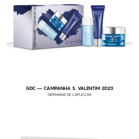
MANCHAS ESCURAS
MANCHAS SOLARES
MELHORA A QUALIDADE DA PELE
PEELINGS
PELE FOTOENVELHECIDA
PELE MANCHADA
PELES COM SINAIS DE FLACIDEZ
PELES DESVITALIZADAS
PELES FLÁCIDAS
GDC – CAMPANHA S. VALENTIM 2023
PELES SENSÍVEIS
GERMAINE DE CAPUCCINI
PÓS PEELINGS QUÍMICOS
PRÉ-TRATAMENTO DE LASER E PEELINGS
REDUÇÃO DE MANCHAS
REDUÇÃO DE PESO