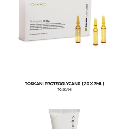
REDUÇÃO DE POROS DILATADOS
REDUÇÃO DE VOLUME
REFIRMAÇÃO DA PELE FACIAL
REFIRMAÇÃO FACIAL
REGENERAÇÃO
REGENERATIVO
REMODELAÇÃO DA SILHUETA
REPARAÇÃO
RUGAS FACIAIS
TOSKANI PROTEOGLYCANS (20X2ML)
TONIFICAÇÃO DA PELE
TOSKANI
TRANSPIRAÇÃO
TRATAMENTO DA CELULITE
TRATAMENTO DA PELE DIÁRIO
TRATAMENTO DE GORDURA LOCALIZADA