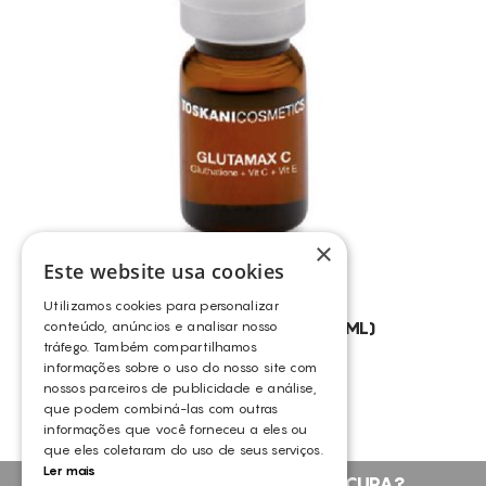
TRATAMENTO DE RUGAS FACIAIS
CUIDADOS COM A PELE DO ROSTO
ANTI-RUGAS
LIMPEZA DE PELE
REGENERAÇÃO DOS TECIDOS
FOTOENVELHECIMENTO
RUGAS FACIAIS MODERADAS E LOCALIZADAS
×
FLACIDEZ FACIAL
Este website usa cookies
PELE ENVELHECIDA
Utilizamos cookies para personalizar
PELES ACNEICAS
TOSKANI GLUTAMAX C (5X5ML)
conteúdo, anúncios e analisar nosso
tráfego. Também compartilhamos
TOSKANI
TOM DE PELE IRREGULAR
informações sobre o uso do nosso site com
nossos parceiros de publicidade e análise,
STRESS OXIDATIVO
que podem combiná-las com outras
informações que você forneceu a eles ou
LINHAS DE EXPRESSÃO
que eles coletaram do uso de seus serviços.
PELES DESIDRATADAS
Ler mais
NÃO ENCONTROU O QUE PROCURA?