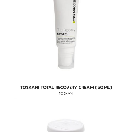
UNIFORMIZAÇÃO DO TOM DE PELE
ROSÁCEA
MELASMA
REJUVENESCIMENTO CUTÂNEO
GRÃOS LOCALIZADOS
PELES NORMAIS
CABELO
PERDA DE CABELO
PELES SECAS
TOSKANI TOTAL RECOVERY CREAM (50ML)
PELES MISTAS
TOSKANI
PELES CASCA DE LARANJA
PELES JOVENS
TODOS OS TIPOS DE PELE
QUEIMAR GORDURAS