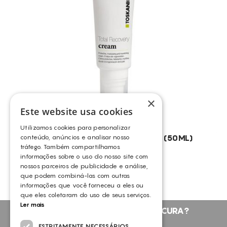
CONSUMÍVEIS
TOSKANI
ASSISTÊNCIA TÉCNICA
TODOS OS TRATAMENTOS
ALISAR RUGAS
CONTACTOS
ANTI-MANCHAS
BACTÉRIAS E FUNGOS
BOLSAS
×
CALOSIDADES
Este website usa cookies
CALVÍCIE FEMININA
Utilizamos cookies para personalizar
CALVÍCIE MASCULINA
TOSKANI TOTAL RECOVERY CREAM (50ML)
conteúdo, anúncios e analisar nosso
tráfego. Também compartilhamos
TOSKANI
CELULITE ADIPOSA
informações sobre o uso do nosso site com
nossos parceiros de publicidade e análise,
CELULITE GRAU I-III
que podem combiná-las com outras
CICATRIZES DE ACNE
informações que você forneceu a eles ou
que eles coletaram do uso de seus serviços.
COUPEROSE ACNÉICA
Ler mais
NÃO ENCONTROU O QUE PROCURA?
DEFINIÇÃO DO CONTORNO FACIAL
FALE CONNOSCO
ESTRITAMENTE NECESSÁRIOS