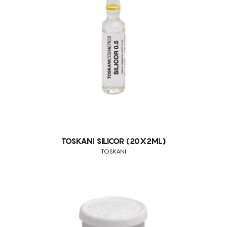
DESIDRATAÇÃO
DESMAQUILHANTE
DIMINUIÇÃO DA CELULITE
DRENAGEM
EDEMA VENOSO
EDEMAS
ELIMINAÇÃO DE GORDURA LOCALIZADA PERSISTENTE
ENVELHECIMENTO
ENVELHECIMENTO CRONOLÓGICO
TOSKANI SILICOR (20X2ML)
TOSKANI
EXFOLIA
FLACIDEZ DA PELE
FOLICULITE
LUMINOSIDADE
MANCHAS DE ORIGEM MELÂNICA