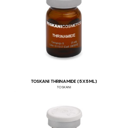
MANCHAS ESCURAS
MANCHAS SOLARES
MELHORA A QUALIDADE DA PELE
PEELINGS
PELE FOTOENVELHECIDA
PELE MANCHADA
PELES COM SINAIS DE FLACIDEZ
PELES DESVITALIZADAS
PELES FLÁCIDAS
TOSKANI THRINAMIDE (5X5ML)
PELES SENSÍVEIS
TOSKANI
PÓS PEELINGS QUÍMICOS
PRÉ-TRATAMENTO DE LASER E PEELINGS
REDUÇÃO DE MANCHAS
REDUÇÃO DE PESO