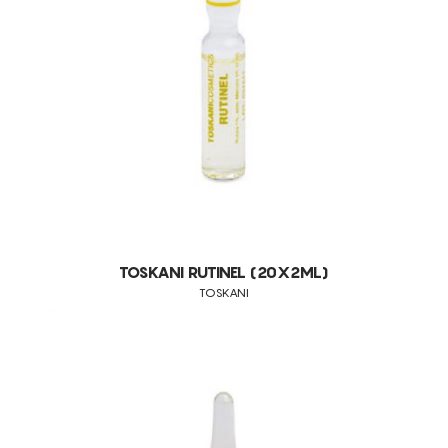
CONSUMÍVEIS
TOSKANI
ASSISTÊNCIA TÉCNICA
TODOS OS TRATAMENTOS
ALISAR RUGAS
CONTACTOS
ANTI-MANCHAS
BACTÉRIAS E FUNGOS
BOLSAS
CALOSIDADES
CALVÍCIE FEMININA
CALVÍCIE MASCULINA
TOSKANI RUTINEL (20X2ML)
TOSKANI
CELULITE ADIPOSA
CELULITE GRAU I-III
CICATRIZES DE ACNE
COUPEROSE ACNÉICA
DEFINIÇÃO DO CONTORNO FACIAL