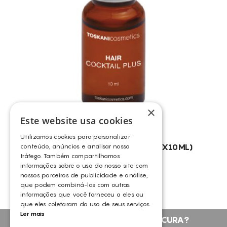
REDUÇÃO DE POROS DILATADOS
REDUÇÃO DE VOLUME
REFIRMAÇÃO DA PELE FACIAL
REFIRMAÇÃO FACIAL
REGENERAÇÃO
REGENERATIVO
REMODELAÇÃO DA SILHUETA
×
Este website usa cookies
REPARAÇÃO
RUGAS FACIAIS
Utilizamos cookies para personalizar
TOSKANI HAIR COCKTAIL PLUS (10X10ML)
conteúdo, anúncios e analisar nosso
TONIFICAÇÃO DA PELE
tráfego. Também compartilhamos
TOSKANI
informações sobre o uso do nosso site com
TRANSPIRAÇÃO
nossos parceiros de publicidade e análise,
TRATAMENTO DA CELULITE
que podem combiná-las com outras
informações que você forneceu a eles ou
TRATAMENTO DA PELE DIÁRIO
que eles coletaram do uso de seus serviços.
Ler mais
TRATAMENTO DE GORDURA LOCALIZADA
NÃO ENCONTROU O QUE PROCURA?