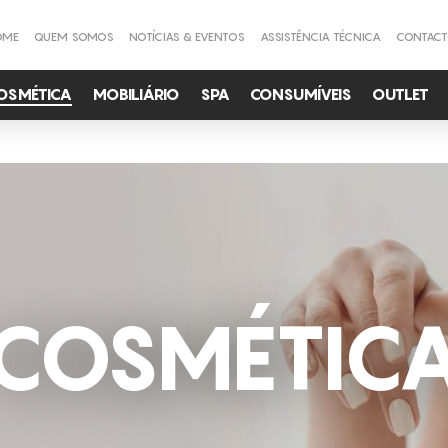
OME
QUEM SOMOS
NOTÍCIAS & EVENTOS
ASSISTÊNCIA TÉCNICA
CONTAC
OSMÉTICA
MOBILIÁRIO
SPA
CONSUMÍVEIS
OUTLET
COSMÉTIC