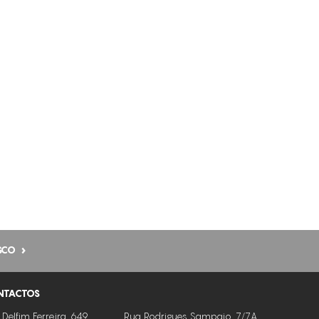
CELULITE ADIPOSA
CELULITE GRAU I-III
CICATRIZES DE ACNE
COUPEROSE ACNÉICA
DEFINIÇÃO DO CONTORNO FACIAL
DESIDRATAÇÃO
DESMAQUILHANTE
DIMINUIÇÃO DA CELULITE
DRENAGEM
EDEMA VENOSO
SCO
EDEMAS
NTACTOS
ELIMINAÇÃO DE GORDURA LOCALIZADA
PERSISTENTE
 Delfim Ferreira, 649
Rua Rodrigues Sampaio, 7/7A