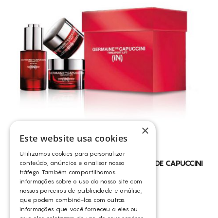
DESIDRATAÇÃO
DESMAQUILHANTE
DIMINUIÇÃO DA CELULITE
DRENAGEM
EDEMA VENOSO
EDEMAS
ELIMINAÇÃO DE GORDURA LOCALIZADA PERSISTENTE
ENVELHECIMENTO
×
ENVELHECIMENTO CRONOLÓGICO
Este website usa cookies
EXFOLIA
Utilizamos cookies para personalizar
FLACIDEZ DA PELE
TIMEXPERT LIFT (IN) – BOX GERMAINE DE CAPUCCINI
conteúdo, anúncios e analisar nosso
tráfego. Também compartilhamos
GERMAINE DE CAPUCCINI
FOLICULITE
informações sobre o uso do nosso site com
nossos parceiros de publicidade e análise,
LUMINOSIDADE
que podem combiná-las com outras
MANCHAS DE ORIGEM MELÂNICA
informações que você forneceu a eles ou