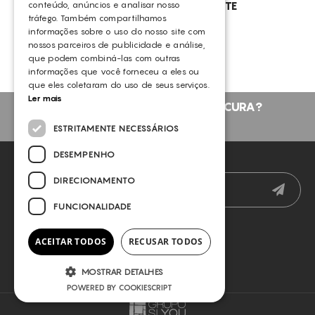
conteúdo, anúncios e analisar nosso
ESPUMA+ TÓNICO HIDRATANTE
REDUÇÃO DE POROS DILATADOS
tráfego. Também compartilhamos
GERMAINE DE CAPUCCINI
REDUÇÃO DE VOLUME
informações sobre o uso do nosso site com
nossos parceiros de publicidade e análise,
REFIRMAÇÃO DA PELE FACIAL
que podem combiná-las com outras
informações que você forneceu a eles ou
REFIRMAÇÃO FACIAL
que eles coletaram do uso de seus serviços.
Ler mais
REGENERAÇÃO
NÃO ENCONTROU O QUE PROCURA?
REGENERATIVO
FALE CONNOSCO
ESTRITAMENTE NECESSÁRIOS
REMODELAÇÃO DA SILHUETA
DESEMPENHO
NEWSLETTER
REPARAÇÃO
DIRECIONAMENTO
RUGAS FACIAIS
FUNCIONALIDADE
TONIFICAÇÃO DA PELE
TRANSPIRAÇÃO
ACEITAR TODOS
RECUSAR TODOS
TRATAMENTO DA CELULITE
MOSTRAR DETALHES
TRATAMENTO DA PELE DIÁRIO
POWERED BY COOKIESCRIPT
TRATAMENTO DE GORDURA LOCALIZADA