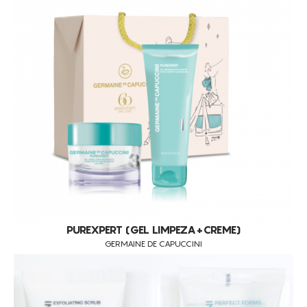
PEELINGS
PELE FOTOENVELHECIDA
PELES DESVITALIZADAS
PELES FLÁCIDAS
PELES SENSÍVEIS
REDUÇÃO DE MANCHAS
REDUÇÃO DE PESO
REDUÇÃO DE POROS DILATADOS
REDUÇÃO DE VOLUME
REFIRMAÇÃO DA PELE FACIAL
REFIRMAÇÃO FACIAL
PUREXPERT (GEL LIMPEZA+CREME)
GERMAINE DE CAPUCCINI
REGENERAÇÃO
REGENERATIVO
REMODELAÇÃO DA SILHUETA