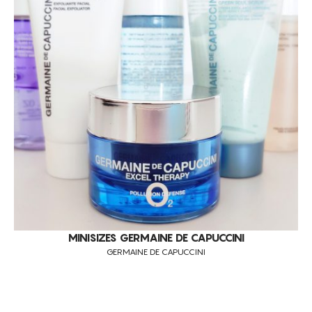
REPARAÇÃO
RUGAS FACIAIS
TONIFICAÇÃO DA PELE
TRATAMENTO DA CELULITE
TRATAMENTO DA PELE DIÁRIO
UNIFORMIZAÇÃO DO TOM DE PELE
REJUVENESCIMENTO CUTÂNEO
PELES NORMAIS
PELES SECAS
PELES MISTAS
PELES JOVENS
MINISIZES GERMAINE DE CAPUCCINI
GERMAINE DE CAPUCCINI
TODOS OS TIPOS DE PELE
CUIDADOS COM A PELE DO ROSTO
ANTI-RUGAS