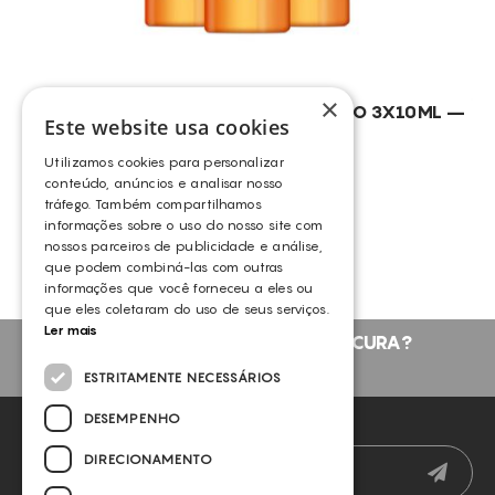
×
T RADIANCE C+ PURE C10 CONCENTRADO 3X10ML –
Este website usa cookies
GDC
GERMAINE DE CAPUCCINI
Utilizamos cookies para personalizar
conteúdo, anúncios e analisar nosso
tráfego. Também compartilhamos
VER MAIS PRODUTOS
informações sobre o uso do nosso site com
nossos parceiros de publicidade e análise,
que podem combiná-las com outras
informações que você forneceu a eles ou
que eles coletaram do uso de seus serviços.
Ler mais
NÃO ENCONTROU O QUE PROCURA?
FALE CONNOSCO
ESTRITAMENTE NECESSÁRIOS
DESEMPENHO
NEWSLETTER
DIRECIONAMENTO