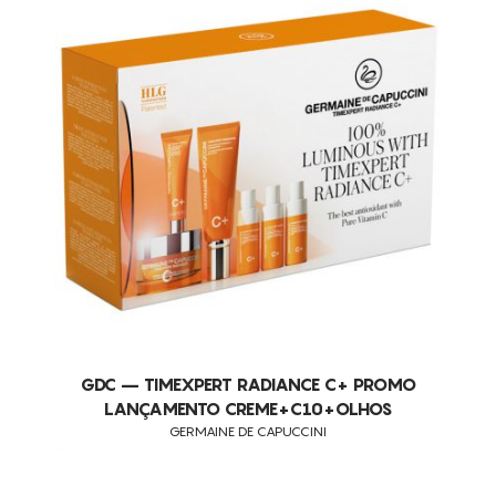
LIMPEZA DE PELE
FOTOENVELHECIMENTO
RUGAS FACIAIS MODERADAS E LOCALIZADAS
FLACIDEZ FACIAL
PELE ENVELHECIDA
STRESS OXIDATIVO
LINHAS DE EXPRESSÃO
PELES DESIDRATADAS
PELES DANIFICADAS
PELES SEM BRILHO
PELES COM MANCHAS
GDC – TIMEXPERT RADIANCE C+ PROMO
ANTI-FLACIDEZ
LANÇAMENTO CREME+C10+OLHOS
GERMAINE DE CAPUCCINI
RUGAS FACIAIS AVANÇADAS
ANTI-ENVELHECIMENTO