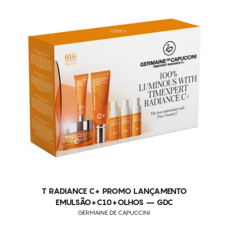
FALTA DE FLEXIBILIDADE E ELASTICIDADE DOS TECIDOS
POROS DILATADOS
ANTI-RUGAS FACIAIS
REGENERAÇÃO DA PELE
PROTEÇÃO SOLAR
PELES OLEOSAS
HIPERPIGMENTAÇÃO
CELULITE
FLACIDEZ
RUGAS
TONIFICAÇÃO
MODELAÇÃO FACIAL
T RADIANCE C+ PROMO LANÇAMENTO
EMULSÃO+C10+OLHOS – GDC
REJUVENESCIMENTO
GERMAINE DE CAPUCCINI
LIFTING FACIAL