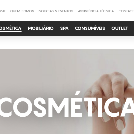
OME
QUEM SOMOS
NOTÍCIAS & EVENTOS
ASSISTÊNCIA TÉCNICA
CONTAC
OSMÉTICA
MOBILIÁRIO
SPA
CONSUMÍVEIS
OUTLET
COSMÉTIC