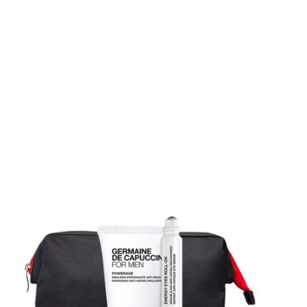
PERSISTENTE
ENVELHECIMENTO
EXFOLIA
FLACIDEZ DA PELE
LUMINOSIDADE
MELHORA A QUALIDADE DA PELE
PEELINGS
PELE FOTOENVELHECIDA
PELES DESVITALIZADAS
PELES FLÁCIDAS
PELES SENSÍVEIS
REDUÇÃO DE MANCHAS
REDUÇÃO DE PESO