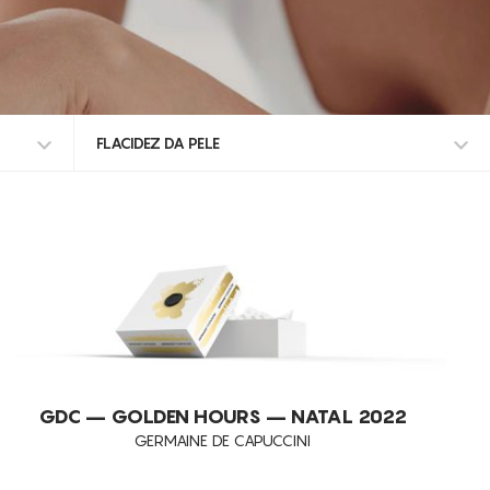
FLACIDEZ DA PELE
TODOS OS TRATAMENTOS
ALISAR RUGAS
ANTI-MANCHAS
CELULITE GRAU I-III
DEFINIÇÃO DO CONTORNO FACIAL
DESIDRATAÇÃO
GDC – GOLDEN HOURS – NATAL 2022
GERMAINE DE CAPUCCINI
DESMAQUILHANTE
ELIMINAÇÃO DE GORDURA LOCALIZADA