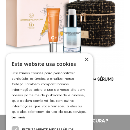
CONSUMÍVEIS
GERMAINE DE CAPUCCINI
ASSISTÊNCIA TÉCNICA
TODOS OS TRATAMENTOS
TOSKANI
ALISAR RUGAS
CONTACTOS
ANTI-MANCHAS
CELULITE GRAU I-III
DEFINIÇÃO DO CONTORNO FACIAL
×
DESIDRATAÇÃO
Este website usa cookies
DESMAQUILHANTE
Utilizamos cookies para personalizar
ELIMINAÇÃO DE GORDURA LOCALIZADA PERSISTENTE
TIMEXPERT RADIANCE C+ (EMULSÃO+SÉRUM)
conteúdo, anúncios e analisar nosso
tráfego. Também compartilhamos
GERMAINE DE CAPUCCINI
ENVELHECIMENTO
informações sobre o uso do nosso site com
nossos parceiros de publicidade e análise,
EXFOLIA
que podem combiná-las com outras
FLACIDEZ DA PELE
informações que você forneceu a eles ou
que eles coletaram do uso de seus serviços.
LUMINOSIDADE
Ler mais
NÃO ENCONTROU O QUE PROCURA?
MELHORA A QUALIDADE DA PELE
FALE CONNOSCO
ESTRITAMENTE NECESSÁRIOS