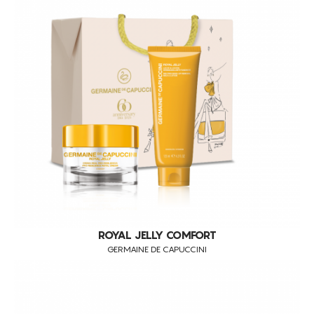
PEELINGS
PELE FOTOENVELHECIDA
PELES DESVITALIZADAS
PELES FLÁCIDAS
PELES SENSÍVEIS
REDUÇÃO DE MANCHAS
REDUÇÃO DE PESO
REDUÇÃO DE POROS DILATADOS
REDUÇÃO DE VOLUME
REFIRMAÇÃO DA PELE FACIAL
REFIRMAÇÃO FACIAL
ROYAL JELLY COMFORT
GERMAINE DE CAPUCCINI
REGENERAÇÃO
REGENERATIVO
REMODELAÇÃO DA SILHUETA