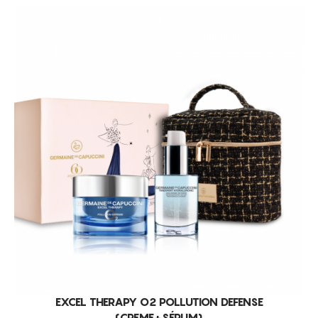
REFIRMAÇÃO
FIRMEZA
IMPERFEIÇÕES
ANTI-IDADE
CONTORNO CORPORAL
NUTRIÇÃO
ANTI-OXIDANTE
LIFTING
HIDRATAÇÃO
RENOVAÇÃO
ILUMINAÇÃO
ANTI-FADIGA
PURIFICAÇÃO
EXCEL THERAPY O2 POLLUTION DEFENSE
RELAXAMENTO
(CREME+SÉRUM)