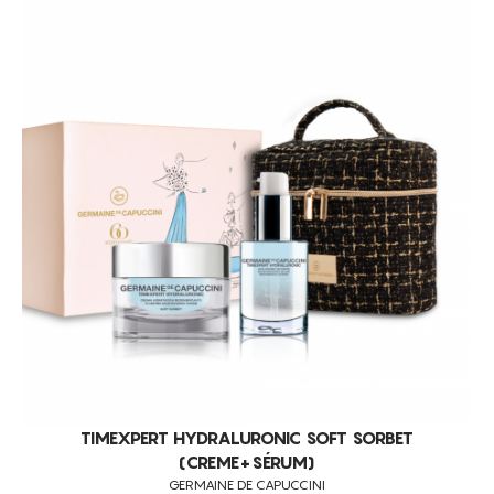
FALTA DE FLEXIBILIDADE E ELASTICIDADE DOS TECIDOS
POROS DILATADOS
ANTI-RUGAS FACIAIS
REGENERAÇÃO DA PELE
PROTEÇÃO SOLAR
PELES OLEOSAS
HIPERPIGMENTAÇÃO
CELULITE
FLACIDEZ
RUGAS
TONIFICAÇÃO
MODELAÇÃO FACIAL
TIMEXPERT HYDRALURONIC SOFT SORBET
REJUVENESCIMENTO
(CREME+SÉRUM)
LIFTING FACIAL
GERMAINE DE CAPUCCINI