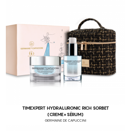
LIMPEZA DE PELE
FOTOENVELHECIMENTO
RUGAS FACIAIS MODERADAS E LOCALIZADAS
FLACIDEZ FACIAL
PELE ENVELHECIDA
STRESS OXIDATIVO
LINHAS DE EXPRESSÃO
PELES DESIDRATADAS
PELES DANIFICADAS
PELES SEM BRILHO
PELES COM MANCHAS
ANTI-FLACIDEZ
TIMEXPERT HYDRALURONIC RICH SORBET
(CREME+SÉRUM)
RUGAS FACIAIS AVANÇADAS
GERMAINE DE CAPUCCINI
ANTI-ENVELHECIMENTO