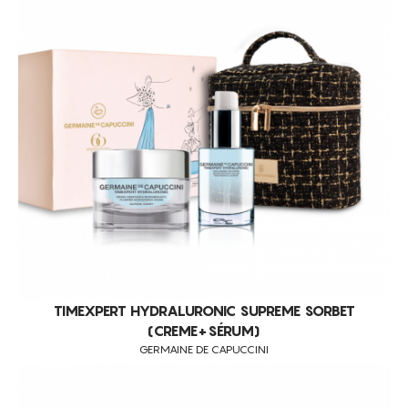
REPARAÇÃO
RUGAS FACIAIS
TONIFICAÇÃO DA PELE
TRATAMENTO DA CELULITE
TRATAMENTO DA PELE DIÁRIO
UNIFORMIZAÇÃO DO TOM DE PELE
REJUVENESCIMENTO CUTÂNEO
PELES NORMAIS
PELES SECAS
PELES MISTAS
PELES JOVENS
TIMEXPERT HYDRALURONIC SUPREME SORBET
(CREME+SÉRUM)
TODOS OS TIPOS DE PELE
GERMAINE DE CAPUCCINI
CUIDADOS COM A PELE DO ROSTO
ANTI-RUGAS