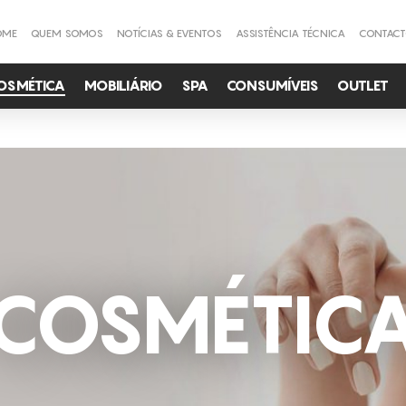
OME
QUEM SOMOS
NOTÍCIAS & EVENTOS
ASSISTÊNCIA TÉCNICA
CONTAC
OSMÉTICA
MOBILIÁRIO
SPA
CONSUMÍVEIS
OUTLET
COSMÉTIC