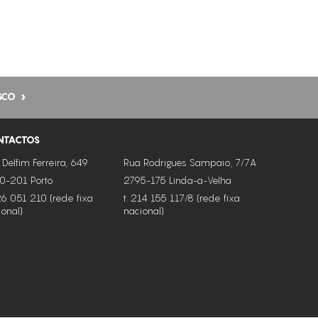
REGENERAÇÃO DA PELE
PROTEÇÃO SOLAR
PELES OLEOSAS
SCO
HIPERPIGMENTAÇÃO
CELULITE
NTACTOS
FLACIDEZ
 Delfim Ferreira, 649
Rua Rodrigues Sampaio, 7/7A
RUGAS
0-201 Porto
2795-175 Linda-a-Velha
226 051 210 (rede fixa
TONIFICAÇÃO
t. 214 155 117/8 (rede fixa
ional)
nacional)
MODELAÇÃO FACIAL
REJUVENESCIMENTO
LIFTING FACIAL
REFIRMAÇÃO