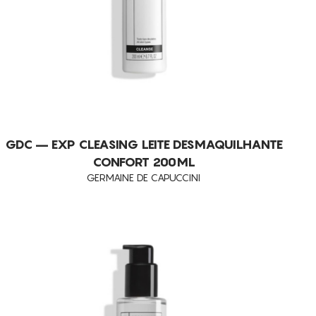
PERSISTENTE
ENVELHECIMENTO
EXFOLIA
FLACIDEZ DA PELE
LUMINOSIDADE
MELHORA A QUALIDADE DA PELE
GDC – EXP CLEASING LEITE DESMAQUILHANTE
PEELINGS
CONFORT 200ML
GERMAINE DE CAPUCCINI
PELE FOTOENVELHECIDA
PELES DESVITALIZADAS
PELES FLÁCIDAS
PELES SENSÍVEIS
REDUÇÃO DE MANCHAS
REDUÇÃO DE PESO