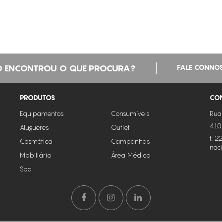
|
 ENCONTROU O QUE PROCURA?
FALE CONNO
PRODUTOS
CO
Equipamentos
Consumíveis
Rua
410
Alugueres
Outlet
t. 
Cosmética
Campanhas
nac
Mobiliário
Área Médica
Spa