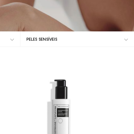
PELES SENSÍVEIS
TODOS OS TRATAMENTOS
ALISAR RUGAS
ANTI-MANCHAS
CELULITE GRAU I-III
DEFINIÇÃO DO CONTORNO FACIAL
DESIDRATAÇÃO
DESMAQUILHANTE
ELIMINAÇÃO DE GORDURA LOCALIZADA