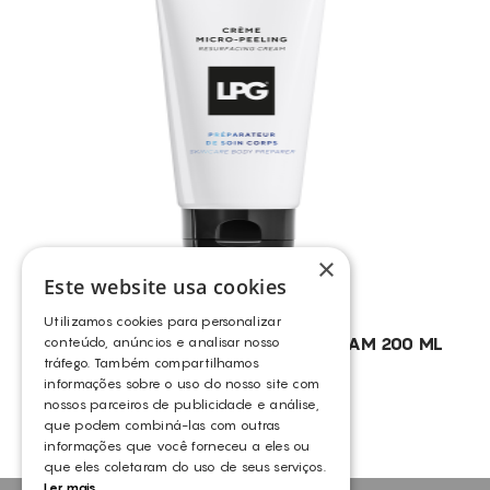
CONSUMÍVEIS
GERMAINE DE CAPUCCINI
ASSISTÊNCIA TÉCNICA
TODOS OS TRATAMENTOS
LPG
BOLSAS
TOSKANI
CONTACTOS
CELULITE ADIPOSA
DRENAGEM
ELIMINAÇÃO DE GORDURA LOCALIZADA PERSISTENTE
EXFOLIA
LUMINOSIDADE
×
Este website usa cookies
PELES DESVITALIZADAS
Utilizamos cookies para personalizar
REDUÇÃO DE VOLUME
LPG® – PRO RESURFACING BODY CREAM 200 ML
conteúdo, anúncios e analisar nosso
tráfego. Também compartilhamos
REFIRMAÇÃO DA PELE FACIAL
LPG
informações sobre o uso do nosso site com
REGENERAÇÃO
nossos parceiros de publicidade e análise,
que podem combiná-las com outras
REMODELAÇÃO DA SILHUETA
informações que você forneceu a eles ou
que eles coletaram do uso de seus serviços.
RUGAS FACIAIS
Ler mais