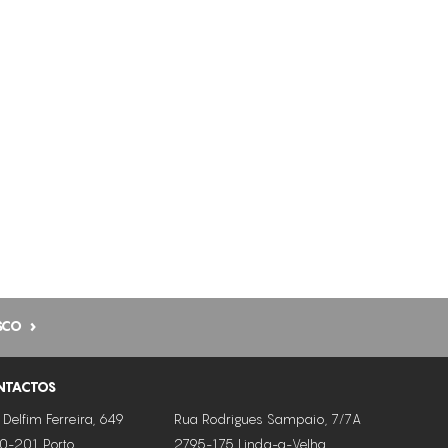
SCO
NTACTOS
 Delfim Ferreira, 649
Rua Rodrigues Sampaio, 7/7A
0-201 Porto
2795-175 Linda-a-Velha