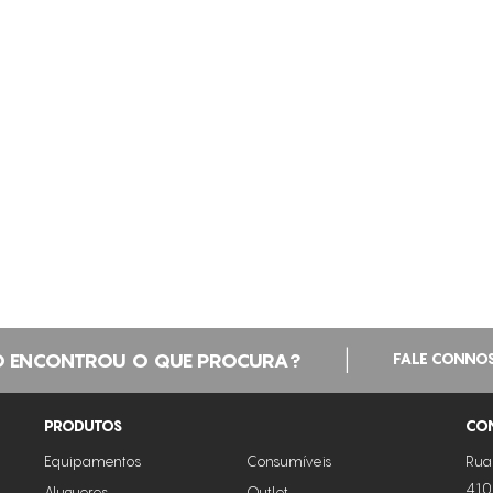
|
 ENCONTROU O QUE PROCURA?
FALE CONNO
PRODUTOS
CO
Equipamentos
Consumíveis
Rua
410
Alugueres
Outlet