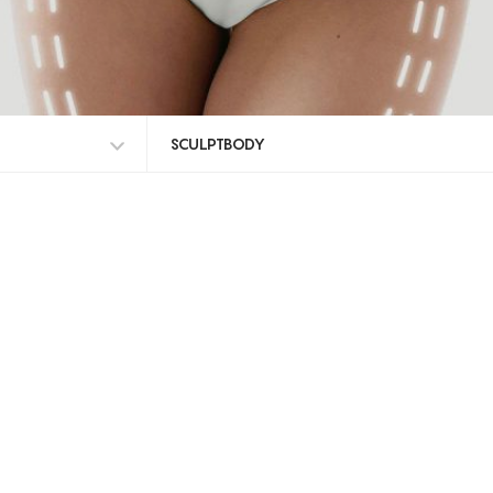
SCULPTBODY
TODAS AS MARCAS
I-MOTION
MASCULPT
SCULPTBODY
WONDER