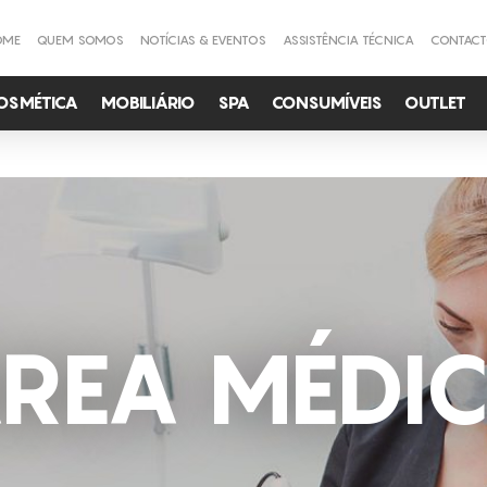
OME
QUEM SOMOS
NOTÍCIAS & EVENTOS
ASSISTÊNCIA TÉCNICA
CONTAC
OSMÉTICA
MOBILIÁRIO
SPA
CONSUMÍVEIS
OUTLET
REA MÉDI