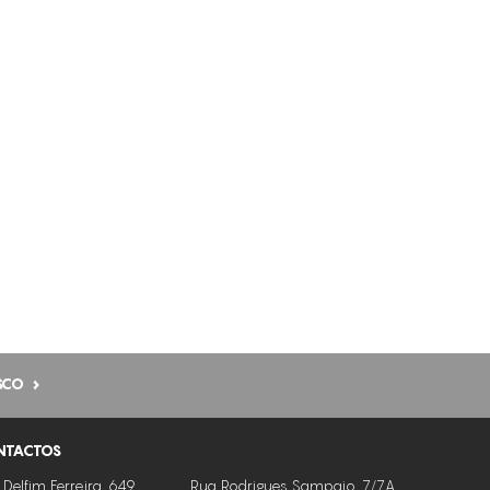
CICATRIZES
LINFEDEMA
QUEIMADURAS
ESPASMOS MUSCULARES
UROLOGIA
RETENÇÃO DE LÍQUIDOS
DESPORTO
PREPARAÇÃO E RECUPERAÇÃO MUSCULAR
CELULITE
FLACIDEZ
SCO
RUGAS
NTACTOS
MODELAÇÃO CORPORAL
 Delfim Ferreira, 649
Rua Rodrigues Sampaio, 7/7A
REJUVENESCIMENTO