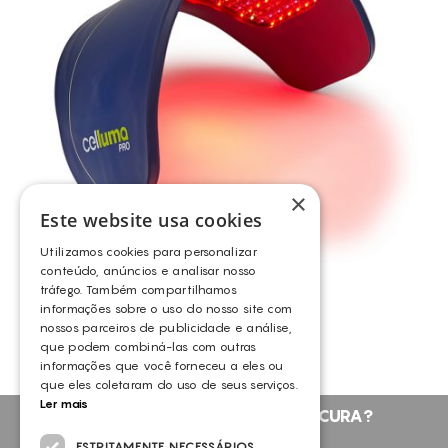
CONSUMÍVEIS
CELLUMA
ASSISTÊNCIA TÉCNICA
TODOS OS TRATAMENTOS
ALISAR RUGAS
CONTACTOS
ANTI-MANCHAS
ATROFIA VAGINAL
CELULITE ADIPOSA
×
CELULITE GRAU I-III
Este website usa cookies
DEFINIÇÃO DO CONTORNO FACIAL
Utilizamos cookies para personalizar
DEPILAÇÃO A LASER DIODO
CELLUMA FACE
conteúdo, anúncios e analisar nosso
tráfego. Também compartilhamos
CELLUMA
DESIDRATAÇÃO
informações sobre o uso do nosso site com
nossos parceiros de publicidade e análise,
DIMINUIÇÃO DA CELULITE
que podem combiná-las com outras
DOR
informações que você forneceu a eles ou
que eles coletaram do uso de seus serviços.
DRENAGEM
Ler mais
NÃO ENCONTROU O QUE PROCURA?
EDEMAS
FALE CONNOSCO
ESTRITAMENTE NECESSÁRIOS