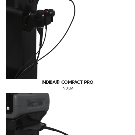
LED
CONSUMÍVEIS
CELLUMA
RADIOFREQUÊNCIA
ASSISTÊNCIA TÉCNICA
TODOS OS TRATAMENTOS
INDIBA
ONDAS ACÚSTICAS
ALISAR RUGAS
STORZ MEDICAL
CONTACTOS
DIVERSOS
ANTI-MANCHAS
OUTROS
ATROFIA VAGINAL
CELULITE ADIPOSA
CELULITE GRAU I-III
DEFINIÇÃO DO CONTORNO FACIAL
DEPILAÇÃO A LASER DIODO
INDIBA® COMPACT PRO
INDIBA
DESIDRATAÇÃO
DIMINUIÇÃO DA CELULITE
DOR
DRENAGEM
EDEMAS