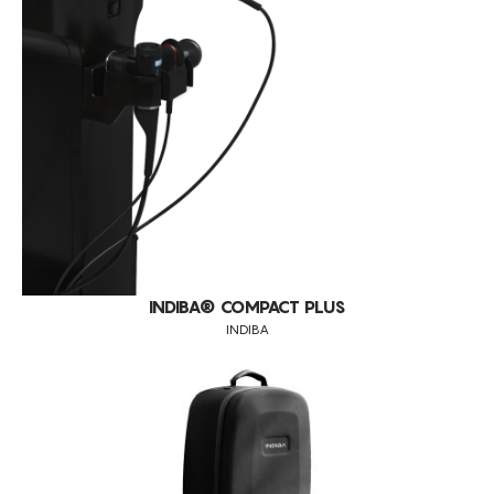
ELIMINAÇÃO DE GORDURA LOCALIZADA PERSISTENTE
ENVELHECIMENTO
ENVELHECIMENTO CRONOLÓGICO
EXFOLIA
FLACIDEZ DA PELE
LUMINOSIDADE
MANCHAS ESCURAS
MANCHAS SOLARES
MEDICINA ESTÉTICA (PRÉ E PÓS OPERATÓRIOS)
INDIBA® COMPACT PLUS
INDIBA
MELHORA A QUALIDADE DA PELE
PEELINGS
PELE FOTOENVELHECIDA
PELE MANCHADA
PELES DESVITALIZADAS