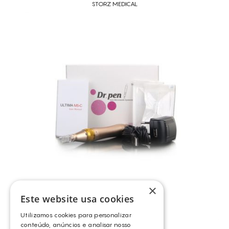
STORZ MEDICAL
ADERÊNCIAS
CICATRIZES
CICATRIZ DE CESARIANA
RELAXAMENTO CUTÂNEO
RETENÇÃO DE LÍQUIDOS
PREPARAÇÃO E RECUPERAÇÃO MUSCULAR
OLHEIRAS
EMAGRECIMENTO
PELES OLEOSAS
HIPERPIGMENTAÇÃO
CELULITE
FLACIDEZ
×
Este website usa cookies
ESTRIAS
Utilizamos cookies para personalizar
RUGAS
conteúdo, anúncios e analisar nosso
DERMAPEN DR. PEN