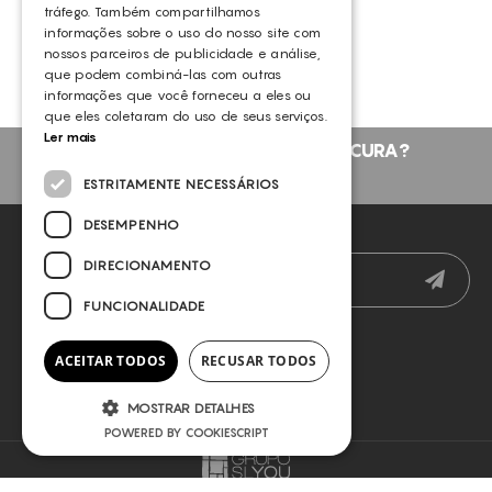
tráfego. Também compartilhamos
ACNE
OUTROS
informações sobre o uso do nosso site com
DEPILAÇÃO
nossos parceiros de publicidade e análise,
que podem combiná-las com outras
DEPILAÇÃO A LASER
informações que você forneceu a eles ou
que eles coletaram do uso de seus serviços.
GORDURA LOCALIZADA
Ler mais
NÃO ENCONTROU O QUE PROCURA?
CONTORNO FACIAL
FALE CONNOSCO
ESTRITAMENTE NECESSÁRIOS
LESÕES VASCULARES
DESEMPENHO
REDUÇÃO DE GORDURA
NEWSLETTER
TONIFICAÇÃO
DIRECIONAMENTO
MODELAÇÃO CORPORAL
FUNCIONALIDADE
MODELAÇÃO FACIAL
ACEITAR TODOS
RECUSAR TODOS
REJUVENESCIMENTO
LIFTING FACIAL
MOSTRAR DETALHES
POWERED BY COOKIESCRIPT
REFIRMAÇÃO
ADELGAÇAMENTO