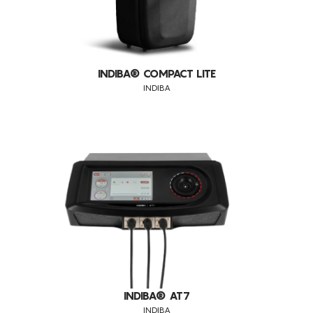
PELES FLÁCIDAS
PELES SENSÍVEIS
PREENCHIMENTO DAS RUGAS
INDIBA® COMPACT LITE
REDUÇÃO DE MANCHAS
INDIBA
REDUÇÃO DE PESO
REDUÇÃO DE VOLUME
REDUÇÃO PERMANENTE DE PÊLO
REFIRMAÇÃO DA PELE FACIAL
REFIRMAÇÃO FACIAL
REGENERAÇÃO
REMODELAÇÃO CORPORAL
REMODELAÇÃO DA SILHUETA
REPARAÇÃO
INDIBA® AT7
RUGAS FACIAIS
INDIBA