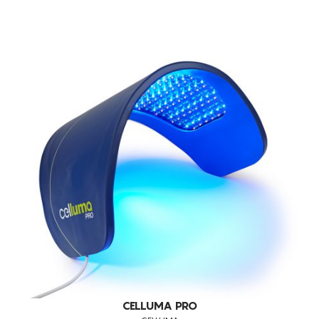
TONIFICAÇÃO DA PELE
TRANSTORNOS NO PAVIMENTO PÉLVICO
TRATAMENTO DA CELULITE
TRATAMENTO DE GORDURA LOCALIZADA
UNIFORMIZAÇÃO DO TOM DE PELE
PELES NORMAIS
CABELO
MANCHAS DE ACNE
PERDA DE CABELO
PELES CASCA DE LARANJA
QUEIMAR GORDURAS
MODELAÇÃO DO ABDÓMEN
TRATAMENTO DE RUGAS FACIAIS
CELLUMA PRO
ANTI-RUGAS