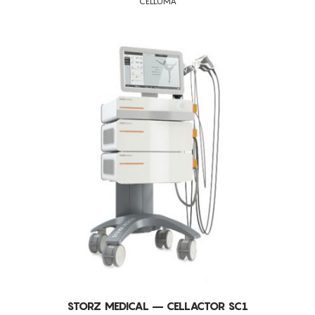
CELLUMA
RUGAS FACIAIS MODERADAS E LOCALIZADAS
PELE ENVELHECIDA
PELES ACNEICAS
ALOPECIA
CELULITE LOCALIZADA
ANTI-ACNE
QUEDA DE CABELO
MARCAS DE ACNE
REDUÇÃO DE GORDURA LOCALIZADA
PELES COM MANCHAS
ANTI-CELULITE
FALTA DE FLEXIBILIDADE E ELASTICIDADE DOS TECIDOS
POROS DILATADOS
ANTI-RUGAS FACIAIS
STORZ MEDICAL – CELLACTOR SC1