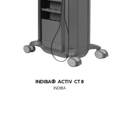
MANCHAS SOLARES
MEDICINA ESTÉTICA (PRÉ E PÓS OPERATÓRIOS)
MELHORA A QUALIDADE DA PELE
PEELINGS
PELE FOTOENVELHECIDA
PELE MANCHADA
PELES DESVITALIZADAS
PELES FLÁCIDAS
INDIBA® ACTIV CT8
INDIBA
PELES SENSÍVEIS
PREENCHIMENTO DAS RUGAS
REDUÇÃO DE MANCHAS
REDUÇÃO DE PESO
REDUÇÃO DE VOLUME