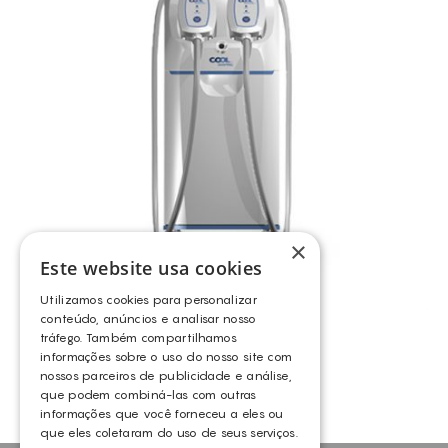
ELIMINAÇÃO DE GORDURA LOCALIZADA PERSISTENTE
ENVELHECIMENTO
ENVELHECIMENTO CRONOLÓGICO
EXFOLIA
FLACIDEZ DA PELE
LUMINOSIDADE
MANCHAS ESCURAS
MANCHAS SOLARES
×
Este website usa cookies
MEDICINA ESTÉTICA (PRÉ E PÓS OPERATÓRIOS)
Utilizamos cookies para personalizar
MELHORA A QUALIDADE DA PELE
COOLSHAPING
conteúdo, anúncios e analisar nosso
PEELINGS
tráfego. Também compartilhamos
OUTROS
informações sobre o uso do nosso site com
PELE FOTOENVELHECIDA
nossos parceiros de publicidade e análise,
que podem combiná-las com outras
PELE MANCHADA
informações que você forneceu a eles ou
PELES DESVITALIZADAS
que eles coletaram do uso de seus serviços.