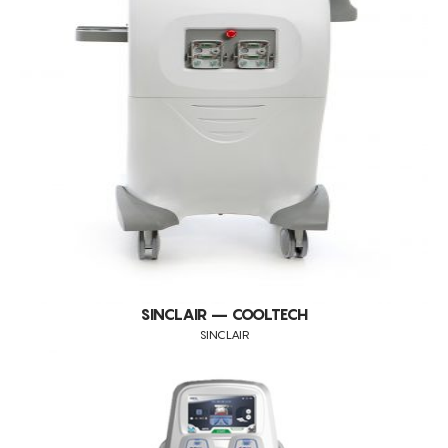
CONSUMÍVEIS
SINCLAIR
ASSISTÊNCIA TÉCNICA
TODOS OS TRATAMENTOS
OUTROS
ALISAR RUGAS
CONTACTOS
ANTI-MANCHAS
ATROFIA VAGINAL
CELULITE ADIPOSA
CELULITE GRAU I-III
DEFINIÇÃO DO CONTORNO FACIAL
DEPILAÇÃO A LASER DIODO
DESIDRATAÇÃO
SINCLAIR – COOLTECH
DIMINUIÇÃO DA CELULITE
SINCLAIR
DOR
DRENAGEM
EDEMAS