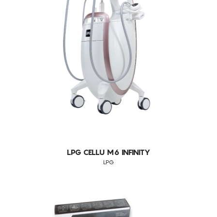
DIVERSOS
CONSUMÍVEIS
LPG
ASSISTÊNCIA TÉCNICA
TODOS OS TRATAMENTOS
OUTROS
ALISAR RUGAS
CONTACTOS
ANTI-MANCHAS
ATROFIA VAGINAL
CELULITE ADIPOSA
CELULITE GRAU I-III
DEFINIÇÃO DO CONTORNO FACIAL
DEPILAÇÃO A LASER DIODO
DESIDRATAÇÃO
LPG CELLU M6 INFINITY
DIMINUIÇÃO DA CELULITE
LPG
DOR
DRENAGEM
EDEMAS