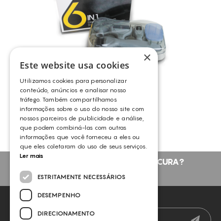
ELIMINAÇÃO DE GORDURA LOCALIZADA PERSISTENTE
ENVELHECIMENTO
ENVELHECIMENTO CRONOLÓGICO
×
EXFOLIA
Este website usa cookies
FLACIDEZ DA PELE
Utilizamos cookies para personalizar
LUMINOSIDADE
KIT DERMAROLLER
conteúdo, anúncios e analisar nosso
tráfego. Também compartilhamos
MANCHAS ESCURAS
OUTROS
informações sobre o uso do nosso site com
MANCHAS SOLARES
nossos parceiros de publicidade e análise,
que podem combiná-las com outras
MEDICINA ESTÉTICA (PRÉ E PÓS OPERATÓRIOS)
informações que você forneceu a eles ou
que eles coletaram do uso de seus serviços.
MELHORA A QUALIDADE DA PELE
Ler mais
NÃO ENCONTROU O QUE PROCURA?
PEELINGS
FALE CONNOSCO
ESTRITAMENTE NECESSÁRIOS
PELE FOTOENVELHECIDA
DESEMPENHO
PELE MANCHADA
NEWSLETTER
PELES DESVITALIZADAS
DIRECIONAMENTO