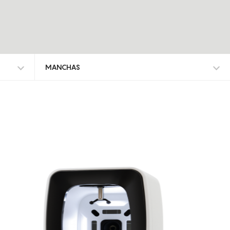
MANCHAS
TODOS OS TRATAMENTOS
ALISAR RUGAS
ANTI-MANCHAS
ATROFIA VAGINAL
CELULITE ADIPOSA
CELULITE GRAU I-III
DEFINIÇÃO DO CONTORNO FACIAL
DEPILAÇÃO A LASER DIODO