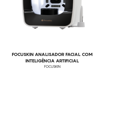
DESIDRATAÇÃO
DIMINUIÇÃO DA CELULITE
DOR
DRENAGEM
EDEMAS
ELIMINAÇÃO DE GORDURA LOCALIZADA
FOCUSKIN ANALISADOR FACIAL COM
PERSISTENTE
INTELIGÊNCIA ARTIFICIAL
FOCUSKIN
ENVELHECIMENTO
ENVELHECIMENTO CRONOLÓGICO
EXFOLIA
FLACIDEZ DA PELE
LUMINOSIDADE
MANCHAS ESCURAS