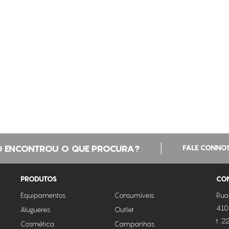
|
 ENCONTROU O QUE PROCURA?
FALE CONNO
PRODUTOS
CO
Equipamentos
Consumíveis
Rua
410
Alugueres
Outlet
t. 
Cosmética
Campanhas