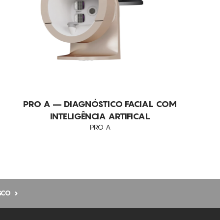
DESIDRATAÇÃO
DIMINUIÇÃO DA CELULITE
DOR
DRENAGEM
EDEMAS
ELIMINAÇÃO DE GORDURA LOCALIZADA
PRO A – DIAGNÓSTICO FACIAL COM
PERSISTENTE
INTELIGÊNCIA ARTIFICAL
PRO A
ENVELHECIMENTO
ENVELHECIMENTO CRONOLÓGICO
EXFOLIA
FLACIDEZ DA PELE
SCO
LUMINOSIDADE
MANCHAS ESCURAS