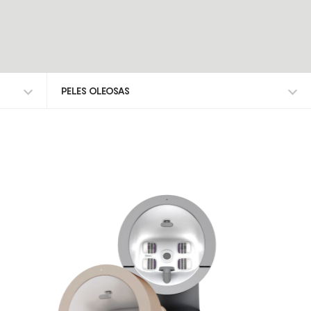
PELES OLEOSAS
TODOS OS TRATAMENTOS
ALISAR RUGAS
ANTI-MANCHAS
ATROFIA VAGINAL
CELULITE ADIPOSA
CELULITE GRAU I-III
DEFINIÇÃO DO CONTORNO FACIAL
DEPILAÇÃO A LASER DIODO