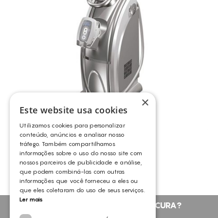
ELIMINAÇÃO DE GORDURA LOCALIZADA PERSISTENTE
ENVELHECIMENTO
ENVELHECIMENTO CRONOLÓGICO
EXFOLIA
FLACIDEZ DA PELE
LUMINOSIDADE
×
MANCHAS ESCURAS
Este website usa cookies
MANCHAS SOLARES
Utilizamos cookies para personalizar
MEDICINA ESTÉTICA (PRÉ E PÓS OPERATÓRIOS)
COOLSHAPING 3-MAX
conteúdo, anúncios e analisar nosso
tráfego. Também compartilhamos
COOLSHAPING
MELHORA A QUALIDADE DA PELE
informações sobre o uso do nosso site com
PEELINGS
nossos parceiros de publicidade e análise,
que podem combiná-las com outras
PELE FOTOENVELHECIDA
informações que você forneceu a eles ou
que eles coletaram do uso de seus serviços.
PELE MANCHADA
Ler mais
NÃO ENCONTROU O QUE PROCURA?
PELES DESVITALIZADAS
FALE CONNOSCO