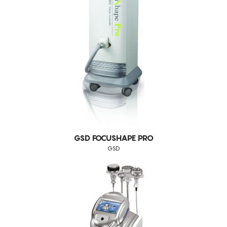
HIFU
CONSUMÍVEIS
COOLSHAPING
CAVITAÇÃO
ASSISTÊNCIA TÉCNICA
TODOS OS TRATAMENTOS
GSD
CRIOLIPÓLISE
ALISAR RUGAS
DUNAMIS
CONTACTOS
ANTI-MANCHAS
ATROFIA VAGINAL
CELULITE ADIPOSA
CELULITE GRAU I-III
DEFINIÇÃO DO CONTORNO FACIAL
DEPILAÇÃO A LASER DIODO
GSD FOCUSHAPE PRO
GSD
DESIDRATAÇÃO
DIMINUIÇÃO DA CELULITE
DOR
DRENAGEM
EDEMAS