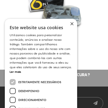
ADERÊNCIAS
CICATRIZES
CICATRIZ DE CESARIANA
×
RELAXAMENTO CUTÂNEO
Este website usa cookies
RETENÇÃO DE LÍQUIDOS
Utilizamos cookies para personalizar
KIT DERMAROLLER
conteúdo, anúncios e analisar nosso
PREPARAÇÃO E RECUPERAÇÃO MUSCULAR
tráfego. Também compartilhamos
OUTROS
informações sobre o uso do nosso site com
OLHEIRAS
nossos parceiros de publicidade e análise,
EMAGRECIMENTO
que podem combiná-las com outras
informações que você forneceu a eles ou
PELES OLEOSAS
que eles coletaram do uso de seus serviços.
Ler mais
HIPERPIGMENTAÇÃO
NÃO ENCONTROU O QUE PROCURA?
CELULITE
FALE CONNOSCO
ESTRITAMENTE NECESSÁRIOS
FLACIDEZ
DESEMPENHO
NEWSLETTER
ESTRIAS
DIRECIONAMENTO
RUGAS