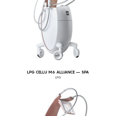
ELIMINAÇÃO DE GORDURA LOCALIZADA PERSISTENTE
ENVELHECIMENTO
ENVELHECIMENTO CRONOLÓGICO
EXFOLIA
FLACIDEZ DA PELE
LUMINOSIDADE
MANCHAS ESCURAS
MANCHAS SOLARES
MEDICINA ESTÉTICA (PRÉ E PÓS OPERATÓRIOS)
LPG CELLU M6 ALLIANCE – SPA
LPG
MELHORA A QUALIDADE DA PELE
PEELINGS
PELE FOTOENVELHECIDA
PELE MANCHADA
PELES DESVITALIZADAS