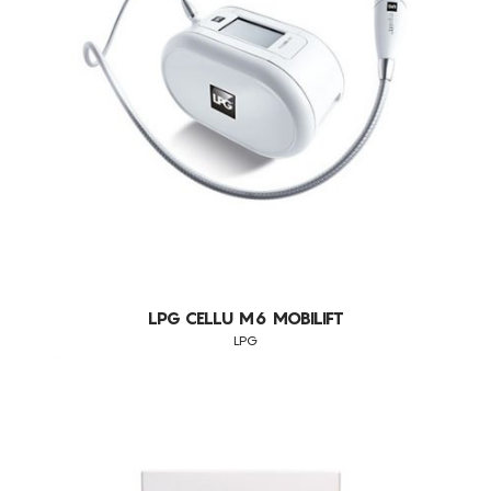
TONIFICAÇÃO DA PELE
TRANSTORNOS NO PAVIMENTO PÉLVICO
TRATAMENTO DA CELULITE
TRATAMENTO DE GORDURA LOCALIZADA
UNIFORMIZAÇÃO DO TOM DE PELE
PELES NORMAIS
CABELO
MANCHAS DE ACNE
PERDA DE CABELO
LPG CELLU M6 MOBILIFT
PELES CASCA DE LARANJA
LPG
QUEIMAR GORDURAS
MODELAÇÃO DO ABDÓMEN
TRATAMENTO DE RUGAS FACIAIS
ANTI-RUGAS