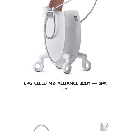
PELES FLÁCIDAS
PELES SENSÍVEIS
PREENCHIMENTO DAS RUGAS
REDUÇÃO DE MANCHAS
REDUÇÃO DE PESO
REDUÇÃO DE VOLUME
REDUÇÃO PERMANENTE DE PÊLO
REFIRMAÇÃO DA PELE FACIAL
REFIRMAÇÃO FACIAL
LPG CELLU M6 ALLIANCE BODY – SPA
REGENERAÇÃO
LPG
REMODELAÇÃO CORPORAL
REMODELAÇÃO DA SILHUETA
REPARAÇÃO
RUGAS FACIAIS