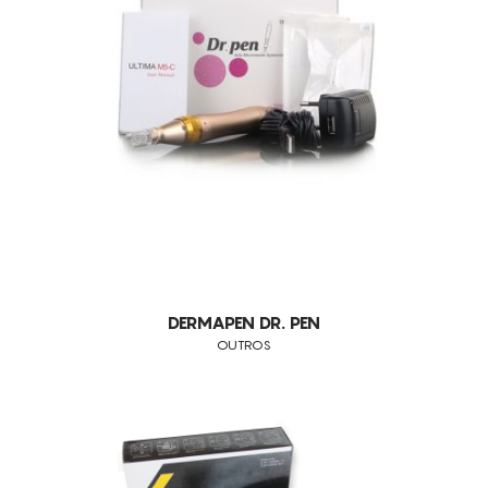
RUGAS FACIAIS MODERADAS E LOCALIZADAS
PELE ENVELHECIDA
PELES ACNEICAS
ALOPECIA
CELULITE LOCALIZADA
ANTI-ACNE
QUEDA DE CABELO
MARCAS DE ACNE
REDUÇÃO DE GORDURA LOCALIZADA
DERMAPEN DR. PEN
PELES COM MANCHAS
OUTROS
ANTI-CELULITE
FALTA DE FLEXIBILIDADE E ELASTICIDADE DOS TECIDOS
POROS DILATADOS
ANTI-RUGAS FACIAIS