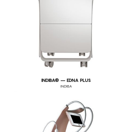
ENDERMOLOGIE LPG
CONSUMÍVEIS
INDIBA
DIVERSOS
ASSISTÊNCIA TÉCNICA
TODOS OS TRATAMENTOS
LPG
ALISAR RUGAS
OUTROS
CONTACTOS
ANTI-MANCHAS
ATROFIA VAGINAL
CELULITE ADIPOSA
CELULITE GRAU I-III
DEFINIÇÃO DO CONTORNO FACIAL
DEPILAÇÃO A LASER DIODO
INDIBA® – EDNA PLUS
INDIBA
DESIDRATAÇÃO
DIMINUIÇÃO DA CELULITE
DOR
DRENAGEM
EDEMAS