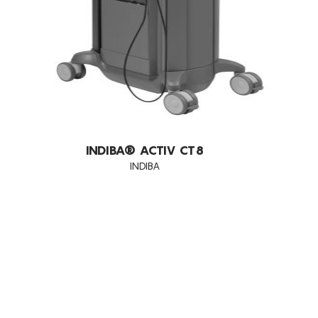
DESIDRATAÇÃO
DIMINUIÇÃO DA CELULITE
DOR
DRENAGEM
EDEMAS
ELIMINAÇÃO DE GORDURA LOCALIZADA
INDIBA® ACTIV CT8
PERSISTENTE
INDIBA
ENVELHECIMENTO
ENVELHECIMENTO CRONOLÓGICO
EXFOLIA
FLACIDEZ DA PELE
LUMINOSIDADE
MANCHAS ESCURAS