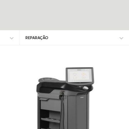
REPARAÇÃO
TODOS OS TRATAMENTOS
ALISAR RUGAS
ANTI-MANCHAS
ATROFIA VAGINAL
CELULITE ADIPOSA
CELULITE GRAU I-III
DEFINIÇÃO DO CONTORNO FACIAL
DEPILAÇÃO A LASER DIODO