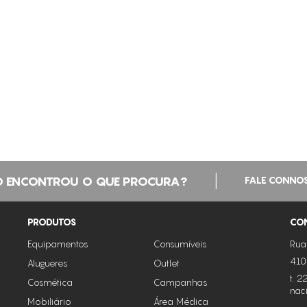
|
 ENCONTROU O QUE PROCURA?
FALE CONNO
PRODUTOS
CO
Equipamentos
Consumíveis
Rua
410
Alugueres
Outlet
t. 
Cosmética
Campanhas
nac
Mobiliário
Área Médica