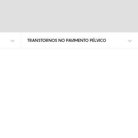
TRANSTORNOS NO PAVIMENTO PÉLVICO
TODOS OS TRATAMENTOS
ALISAR RUGAS
ANTI-MANCHAS
ATROFIA VAGINAL
CELULITE ADIPOSA
CELULITE GRAU I-III
DEFINIÇÃO DO CONTORNO FACIAL
DEPILAÇÃO A LASER DIODO