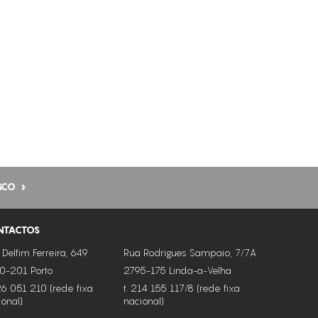
DESIDRATAÇÃO
DIMINUIÇÃO DA CELULITE
DOR
DRENAGEM
EDEMAS
ELIMINAÇÃO DE GORDURA LOCALIZADA
PERSISTENTE
ENVELHECIMENTO
SCO
ENVELHECIMENTO CRONOLÓGICO
NTACTOS
EXFOLIA
 Delfim Ferreira, 649
Rua Rodrigues Sampaio, 7/7A
FLACIDEZ DA PELE
0-201 Porto
2795-175 Linda-a-Velha
LUMINOSIDADE
226 051 210 (rede fixa
t. 214 155 117/8 (rede fixa
ional)
nacional)
MANCHAS ESCURAS