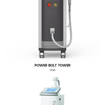
VISBODY
WONDER
GERMAINE DE CAPUCCINI
BALLANCER
LPG
FISIOLINE
SINCLAIR
STORZ MEDICAL
POWER BOLT TOWER
COOLSHAPING
GSD
GSD
DUNAMIS
CALLEGARI
TOSKANI
OUTROS