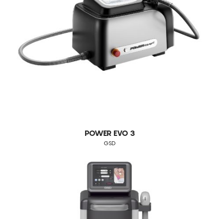
HIFU
CONSUMÍVEIS
BERYLAS
ASSISTÊNCIA TÉCNICA
TODOS OS TRATAMENTOS
CELLUMA
REDUÇÃO DE VOLUME
DDUUEETT
CONTACTOS
QUEIMAR GORDURAS
EUNSUNG
MODELAÇÃO DO ABDÓMEN
FOCUSKIN
EMAGRECIMENTO
HYDRANEO
REDUÇÃO DE GORDURA
I-MOTION
INDIBA
POWER EVO 3
JANUS PRO
GSD
LUMENIS
MASCULPT
MEICET
PRO A
SCULPTBODY