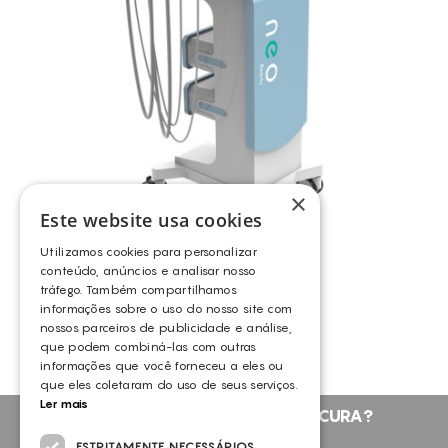
CONSUMÍVEIS
BERYLAS
ASSISTÊNCIA TÉCNICA
TODOS OS TRATAMENTOS
CELLUMA
DDUUEETT
CONTACTOS
EUNSUNG
FOCUSKIN
HYDRANEO
×
Este website usa cookies
I-MOTION
INDIBA
Utilizamos cookies para personalizar
HYDRANEO
conteúdo, anúncios e analisar nosso
JANUS PRO
tráfego. Também compartilhamos
HYDRANEO
informações sobre o uso do nosso site com
LUMENIS
nossos parceiros de publicidade e análise,
MASCULPT
que podem combiná-las com outras
informações que você forneceu a eles ou
MEICET
que eles coletaram do uso de seus serviços.
Ler mais
PRO A
NÃO ENCONTROU O QUE PROCURA?
SCULPTBODY
FALE CONNOSCO
ESTRITAMENTE NECESSÁRIOS