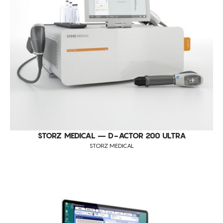
DIVERSOS
CONSUMÍVEIS
BERYLAS
ASSISTÊNCIA TÉCNICA
TODOS OS TRATAMENTOS
CELLUMA
ELIMINAÇÃO DE GORDURA LOCALIZADA PERSISTENTE
DDUUEETT
CONTACTOS
REMODELAÇÃO DA SILHUETA
EUNSUNG
RUGAS FACIAIS
FOCUSKIN
CICATRIZES
HYDRANEO
CELULITE
I-MOTION
FLACIDEZ
INDIBA
ESTRIAS
STORZ MEDICAL – D-ACTOR 200 ULTRA
JANUS PRO
STORZ MEDICAL
LUMENIS
MASCULPT
MEICET
PRO A
SCULPTBODY