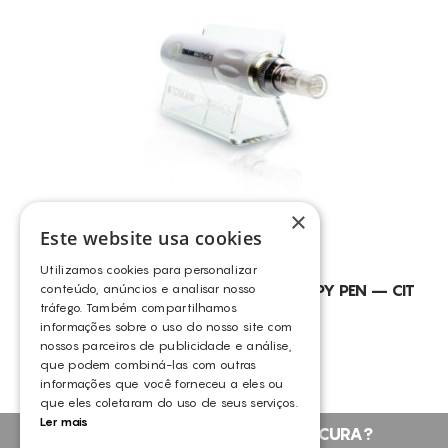
×
Este website usa cookies
Utilizamos cookies para personalizar
TOSKANI COLLAGEN INDUCTION THERAPY PEN – CIT
conteúdo, anúncios e analisar nosso
tráfego. Também compartilhamos
TOSKANI
informações sobre o uso do nosso site com
nossos parceiros de publicidade e análise,
que podem combiná-las com outras
informações que você forneceu a eles ou
que eles coletaram do uso de seus serviços.
Ler mais
NÃO ENCONTROU O QUE PROCURA?