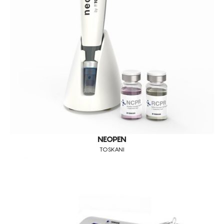
VISBODY
WONDER
GERMAINE DE CAPUCCINI
BALLANCER
LPG
FISIOLINE
SINCLAIR
STORZ MEDICAL
NEOPEN
COOLSHAPING
TOSKANI
GSD
DUNAMIS
CALLEGARI
TOSKANI
OUTROS