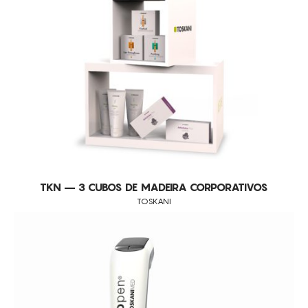
CONSUMÍVEIS
BERYLAS
ASSISTÊNCIA TÉCNICA
TODOS OS TRATAMENTOS
CELLUMA
MANCHAS DE ACNE
DDUUEETT
CONTACTOS
PERDA DE CABELO
EUNSUNG
HIPERPIGMENTAÇÃO
FOCUSKIN
FLACIDEZ
HYDRANEO
ESTRIAS
I-MOTION
RUGAS
INDIBA
TKN – 3 CUBOS DE MADEIRA CORPORATIVOS
JANUS PRO
TOSKANI
LUMENIS
MASCULPT
MEICET
PRO A
SCULPTBODY