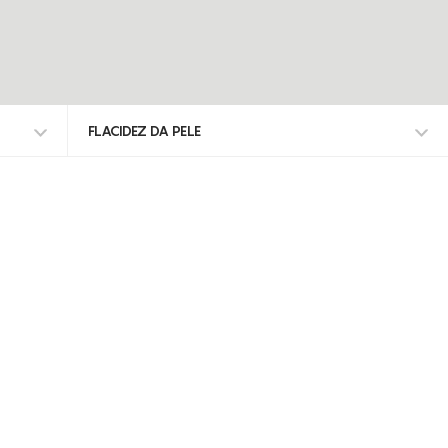
FLACIDEZ DA PELE
TODOS OS TRATAMENTOS
ALISAR RUGAS
ANTI-MANCHAS
DEFINIÇÃO DO CONTORNO FACIAL
DESIDRATAÇÃO
ENVELHECIMENTO
ENVELHECIMENTO CRONOLÓGICO
EXFOLIA