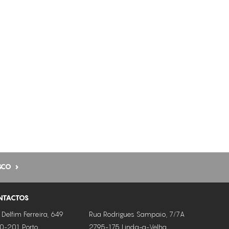
FLACIDEZ DA PELE
LUMINOSIDADE
MANCHAS ESCURAS
MANCHAS SOLARES
MELHORA A QUALIDADE DA PELE
PEELINGS
PELE FOTOENVELHECIDA
PELE MANCHADA
PELES DESVITALIZADAS
SCO
PELES FLÁCIDAS
PELES SENSÍVEIS
NTACTOS
PREENCHIMENTO DAS RUGAS
 Delfim Ferreira, 649
Rua Rodrigues Sampaio, 7/7A
0-201 Porto
2795-175 Linda-a-Velha
REDUÇÃO DE MANCHAS