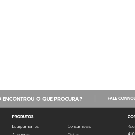
|
 ENCONTROU O QUE PROCURA?
FALE CONNO
PRODUTOS
CO
Equipamentos
Consumíveis
Rua
410
Alugueres
Outlet